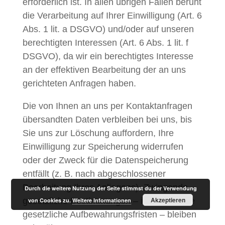
erforderlich ist. In allen übrigen Fällen beruht
die Verarbeitung auf Ihrer Einwilligung (Art. 6
Abs. 1 lit. a DSGVO) und/oder auf unseren
berechtigten Interessen (Art. 6 Abs. 1 lit. f
DSGVO), da wir ein berechtigtes Interesse
an der effektiven Bearbeitung der an uns
gerichteten Anfragen haben.
Die von Ihnen an uns per Kontaktanfragen
übersandten Daten verbleiben bei uns, bis
Sie uns zur Löschung auffordern, Ihre
Einwilligung zur Speicherung widerrufen
oder der Zweck für die Datenspeicherung
entfällt (z. B. nach abgeschlossener
Bearbeitung Ihres Anliegens). Zwingende
Durch die weitere Nutzung der Seite stimmst du der Verwendung
Akzeptieren
gesetzliche Bestimmungen – insbesondere
von Cookies zu.
Weitere Informationen
gesetzliche Aufbewahrungsfristen – bleiben