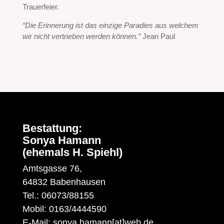
Trauerfeier.
“Die Erinnerung ist das einzige Paradies aus welchem
wir nicht vertrieben werden können.”
Jean Paul
Bestattung:
Sonya Hamann
(ehemals H. Spiehl)
Amtsgasse 76,
64832 Babenhausen
Tel.: 06073/88155
Mobil: 0163/4444590
E-Mail: sonya.hamann[at]web.de